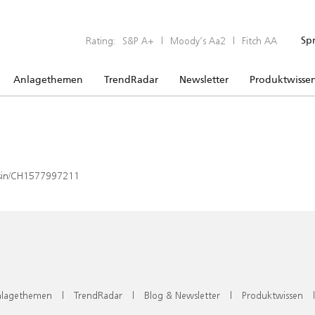
Rating:
S&P A+
|
Moody’s Aa2
|
Fitch AA
Sp
Anlagethemen
TrendRadar
Newsletter
Produktwisse
x/isin/CH1577997211
lagethemen
|
TrendRadar
|
Blog & Newsletter
|
Produktwissen
|