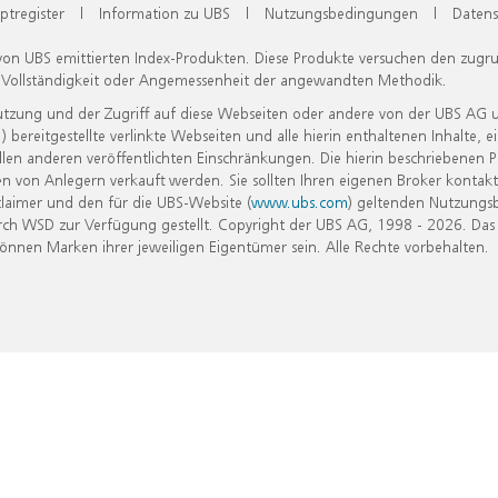
ptregister
|
Information zu UBS
|
Nutzungsbedingungen
|
Datens
 von UBS emittierten Index-Produkten. Diese Produkte versuchen den zugr
, Vollständigkeit oder Angemessenheit der angewandten Methodik.
Nutzung und der Zugriff auf diese Webseiten oder andere von der UBS AG 
eitgestellte verlinkte Webseiten und alle hierin enthaltenen Inhalte, e
allen anderen veröffentlichten Einschränkungen. Die hierin beschriebenen
n von Anlegern verkauft werden. Sie sollten Ihren eigenen Broker kontakt
laimer und den für die UBS-Website (
www.ubs.com
) geltenden Nutzungs
h WSD zur Verfügung gestellt. Copyright der UBS AG, 1998 - 2026. Das
nen Marken ihrer jeweiligen Eigentümer sein. Alle Rechte vorbehalten.