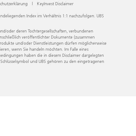
chutzerklärung
|
KeyInvest Disclaimer
undeliegenden Index im Verhältnis 1:1 nachzufolgen. UBS
und/oder deren Tochtergesellschaften, verbundenen
inschließlich veröffentlichter Dokumente (zusammen
 Produkte und/oder Dienstleistungen dürfen möglicherweise
ieren, wenn Sie handeln möchten. Im Falle eines
bedingungen haben die in diesem Disclaimer dargelegten
 Schlüsselsymbol und UBS gehören zu den eingetragenen