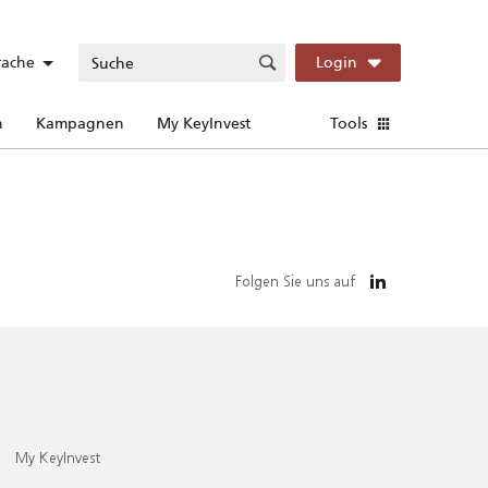
rache
Login
n
Kampagnen
My KeyInvest
Tools
Folgen Sie uns auf
My KeyInvest