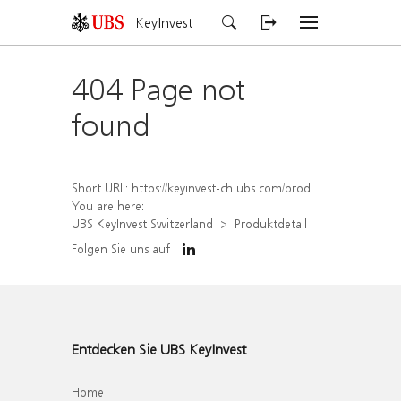
KeyInvest
404 Page not
found
Short URL:
https://keyinvest-ch.ubs.com/produkt/detail/index/isin/CH1577999449
You are here:
UBS KeyInvest Switzerland
Produktdetail
Folgen Sie uns auf
Entdecken Sie UBS KeyInvest
Home