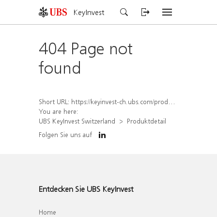
KeyInvest
404 Page not
found
Short URL:
https://keyinvest-ch.ubs.com/produkt/detail/index/isin/CH1577999993
You are here:
UBS KeyInvest Switzerland
Produktdetail
Folgen Sie uns auf
Entdecken Sie UBS KeyInvest
Home