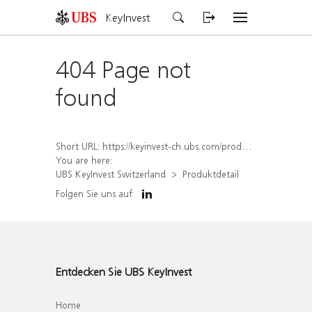
KeyInvest
404 Page not
found
Short URL:
https://keyinvest-ch.ubs.com/produkt/detail/index/isin/CH1578000841
You are here:
UBS KeyInvest Switzerland
Produktdetail
Folgen Sie uns auf
Entdecken Sie UBS KeyInvest
Home