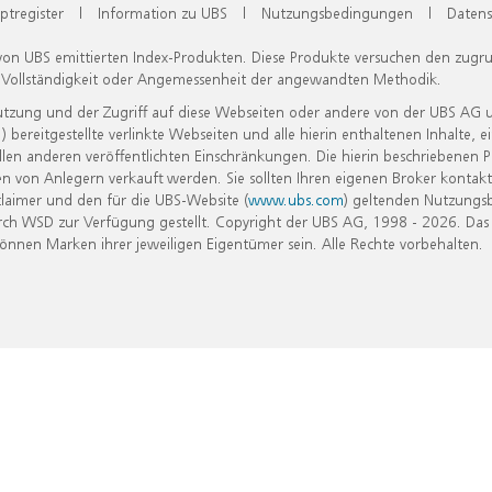
ptregister
|
Information zu UBS
|
Nutzungsbedingungen
|
Datens
 von UBS emittierten Index-Produkten. Diese Produkte versuchen den zugr
, Vollständigkeit oder Angemessenheit der angewandten Methodik.
Nutzung und der Zugriff auf diese Webseiten oder andere von der UBS AG 
eitgestellte verlinkte Webseiten und alle hierin enthaltenen Inhalte, e
allen anderen veröffentlichten Einschränkungen. Die hierin beschriebenen
n von Anlegern verkauft werden. Sie sollten Ihren eigenen Broker kontakt
laimer und den für die UBS-Website (
www.ubs.com
) geltenden Nutzungs
h WSD zur Verfügung gestellt. Copyright der UBS AG, 1998 - 2026. Das
nen Marken ihrer jeweiligen Eigentümer sein. Alle Rechte vorbehalten.