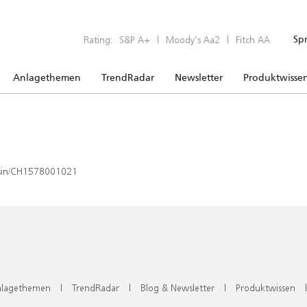
Rating:
S&P A+
|
Moody’s Aa2
|
Fitch AA
Sp
Anlagethemen
TrendRadar
Newsletter
Produktwisse
x/isin/CH1578001021
lagethemen
|
TrendRadar
|
Blog & Newsletter
|
Produktwissen
|