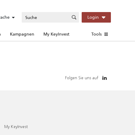
rache
Login
n
Kampagnen
My KeyInvest
Tools
Folgen Sie uns auf
My KeyInvest