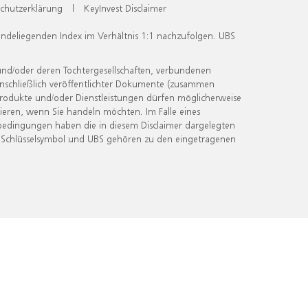
chutzerklärung
|
KeyInvest Disclaimer
undeliegenden Index im Verhältnis 1:1 nachzufolgen. UBS
und/oder deren Tochtergesellschaften, verbundenen
inschließlich veröffentlichter Dokumente (zusammen
 Produkte und/oder Dienstleistungen dürfen möglicherweise
ieren, wenn Sie handeln möchten. Im Falle eines
bedingungen haben die in diesem Disclaimer dargelegten
 Schlüsselsymbol und UBS gehören zu den eingetragenen