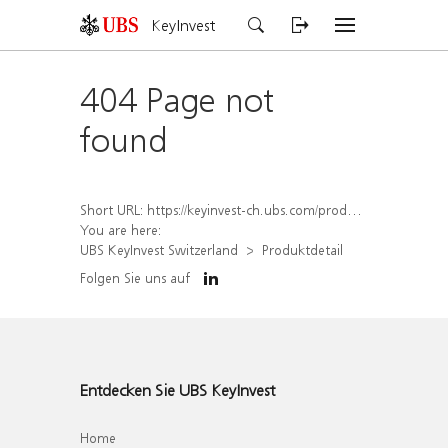
KeyInvest
404 Page not
found
Short URL:
https://keyinvest-ch.ubs.com/produkt/detail/index/isin/CH1578001054
You are here:
UBS KeyInvest Switzerland
Produktdetail
Folgen Sie uns auf
Entdecken Sie UBS KeyInvest
Home