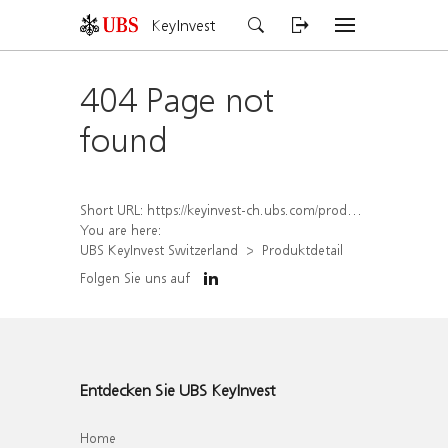
KeyInvest
404 Page not
found
Short URL:
https://keyinvest-ch.ubs.com/produkt/detail/index/isin/CH1578001120
You are here:
UBS KeyInvest Switzerland
Produktdetail
Folgen Sie uns auf
Entdecken Sie UBS KeyInvest
Home