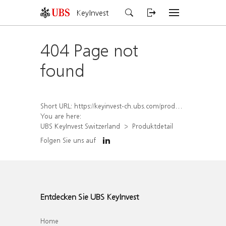
KeyInvest
404 Page not
found
Short URL:
https://keyinvest-ch.ubs.com/produkt/detail/index/isin/CH1578001450
You are here:
UBS KeyInvest Switzerland
Produktdetail
Folgen Sie uns auf
Entdecken Sie UBS KeyInvest
Home