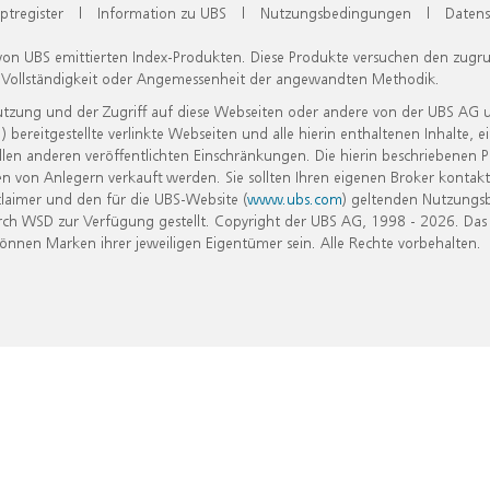
ptregister
|
Information zu UBS
|
Nutzungsbedingungen
|
Datens
 von UBS emittierten Index-Produkten. Diese Produkte versuchen den zugr
, Vollständigkeit oder Angemessenheit der angewandten Methodik.
Nutzung und der Zugriff auf diese Webseiten oder andere von der UBS AG 
eitgestellte verlinkte Webseiten und alle hierin enthaltenen Inhalte, e
allen anderen veröffentlichten Einschränkungen. Die hierin beschriebenen
n von Anlegern verkauft werden. Sie sollten Ihren eigenen Broker kontakt
laimer und den für die UBS-Website (
www.ubs.com
) geltenden Nutzungs
h WSD zur Verfügung gestellt. Copyright der UBS AG, 1998 - 2026. Das
nen Marken ihrer jeweiligen Eigentümer sein. Alle Rechte vorbehalten.