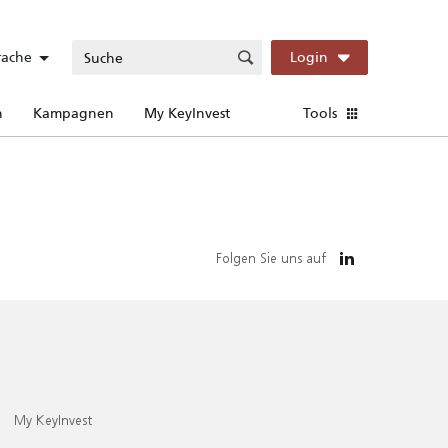
rache
Login
n
Kampagnen
My KeyInvest
Tools
Folgen Sie uns auf
My KeyInvest