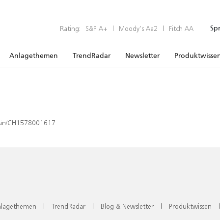
Rating:
S&P A+
|
Moody’s Aa2
|
Fitch AA
Sp
Anlagethemen
TrendRadar
Newsletter
Produktwisse
x/isin/CH1578001617
lagethemen
|
TrendRadar
|
Blog & Newsletter
|
Produktwissen
|