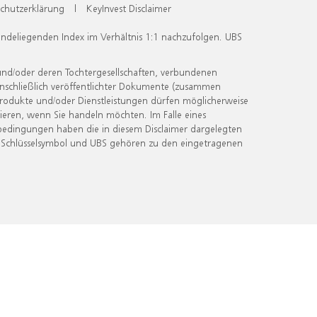
chutzerklärung
|
KeyInvest Disclaimer
undeliegenden Index im Verhältnis 1:1 nachzufolgen. UBS
und/oder deren Tochtergesellschaften, verbundenen
inschließlich veröffentlichter Dokumente (zusammen
 Produkte und/oder Dienstleistungen dürfen möglicherweise
ieren, wenn Sie handeln möchten. Im Falle eines
bedingungen haben die in diesem Disclaimer dargelegten
 Schlüsselsymbol und UBS gehören zu den eingetragenen