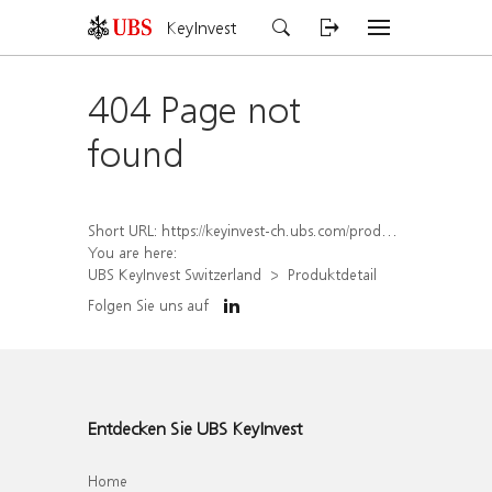
KeyInvest
404 Page not
found
Short URL:
https://keyinvest-ch.ubs.com/produkt/detail/index/isin/CH1578001708
You are here:
UBS KeyInvest Switzerland
Produktdetail
Folgen Sie uns auf
Entdecken Sie UBS KeyInvest
Home