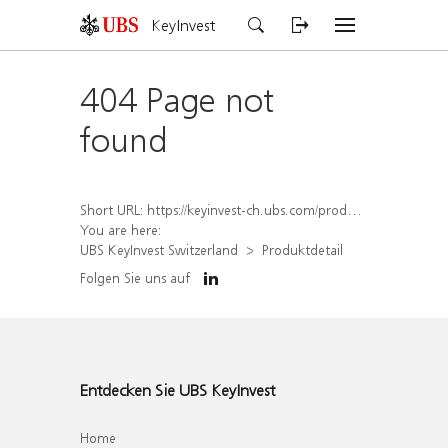
KeyInvest
404 Page not
found
Short URL:
https://keyinvest-ch.ubs.com/produkt/detail/index/isin/CH1578001849
You are here:
UBS KeyInvest Switzerland
Produktdetail
Folgen Sie uns auf
Entdecken Sie UBS KeyInvest
Home