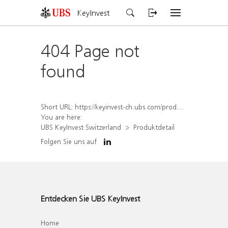
KeyInvest
404 Page not
found
Short URL:
https://keyinvest-ch.ubs.com/produkt/detail/index/isin/CH1578001906
You are here:
UBS KeyInvest Switzerland
Produktdetail
Folgen Sie uns auf
Entdecken Sie UBS KeyInvest
Home