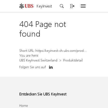
KeyInvest
404 Page not
found
Short URL:
https://keyinvest-ch.ubs.com/produkt/detail/index/isin/CH1578002177
You are here:
UBS KeyInvest Switzerland
Produktdetail
Folgen Sie uns auf
Entdecken Sie UBS KeyInvest
Home