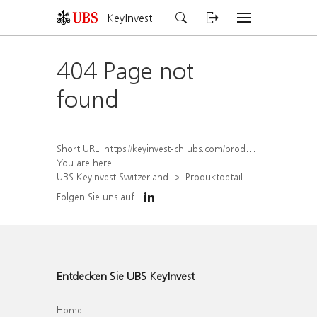
KeyInvest
404 Page not
found
Short URL:
https://keyinvest-ch.ubs.com/produkt/detail/index/isin/CH1578380805
You are here:
UBS KeyInvest Switzerland
Produktdetail
Folgen Sie uns auf
Entdecken Sie UBS KeyInvest
Home