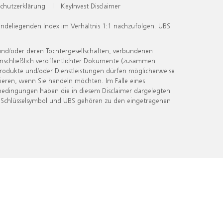
chutzerklärung
|
KeyInvest Disclaimer
undeliegenden Index im Verhältnis 1:1 nachzufolgen. UBS
und/oder deren Tochtergesellschaften, verbundenen
inschließlich veröffentlichter Dokumente (zusammen
 Produkte und/oder Dienstleistungen dürfen möglicherweise
ieren, wenn Sie handeln möchten. Im Falle eines
bedingungen haben die in diesem Disclaimer dargelegten
 Schlüsselsymbol und UBS gehören zu den eingetragenen