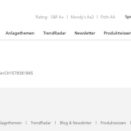
Rating:
S&P A+
|
Moody’s Aa2
|
Fitch AA
Sp
Anlagethemen
TrendRadar
Newsletter
Produktwisse
x/isin/CH1578381845
lagethemen
|
TrendRadar
|
Blog & Newsletter
|
Produktwissen
|