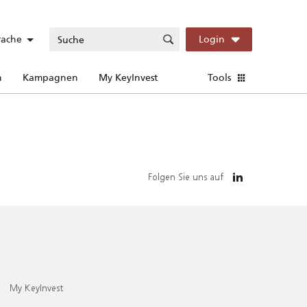
rache
Login
n
Kampagnen
My KeyInvest
Tools
Folgen Sie uns auf
My KeyInvest