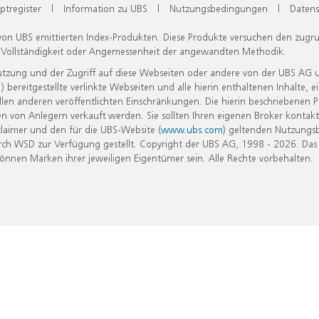
ptregister
|
Information zu UBS
|
Nutzungsbedingungen
|
Datens
 von UBS emittierten Index-Produkten. Diese Produkte versuchen den zugr
, Vollständigkeit oder Angemessenheit der angewandten Methodik.
Nutzung und der Zugriff auf diese Webseiten oder andere von der UBS AG 
eitgestellte verlinkte Webseiten und alle hierin enthaltenen Inhalte, e
allen anderen veröffentlichten Einschränkungen. Die hierin beschriebenen
n von Anlegern verkauft werden. Sie sollten Ihren eigenen Broker kontakt
laimer und den für die UBS-Website (
www.ubs.com
) geltenden Nutzungs
h WSD zur Verfügung gestellt. Copyright der UBS AG, 1998 - 2026. Das
nen Marken ihrer jeweiligen Eigentümer sein. Alle Rechte vorbehalten.