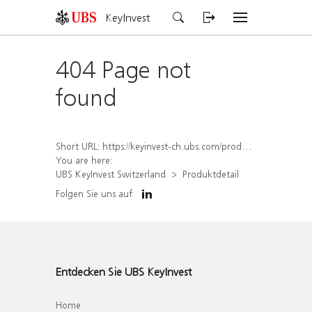
KeyInvest
404 Page not
found
Short URL:
https://keyinvest-ch.ubs.com/produkt/detail/index/isin/CH1578383122
You are here:
UBS KeyInvest Switzerland
Produktdetail
Folgen Sie uns auf
Entdecken Sie UBS KeyInvest
Home