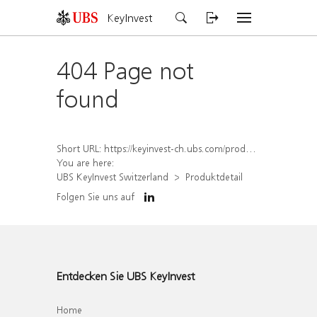
KeyInvest
404 Page not
found
Short URL:
https://keyinvest-ch.ubs.com/produkt/detail/index/isin/CH1578389434
You are here:
UBS KeyInvest Switzerland
Produktdetail
Folgen Sie uns auf
Entdecken Sie UBS KeyInvest
Home