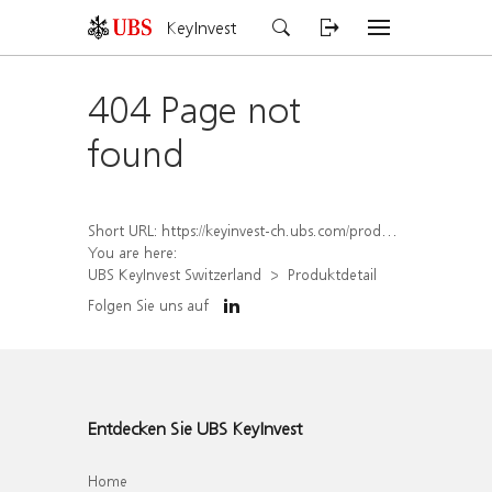
KeyInvest
404 Page not
found
Short URL:
https://keyinvest-ch.ubs.com/produkt/detail/index/isin/CH1578391042
You are here:
UBS KeyInvest Switzerland
Produktdetail
Folgen Sie uns auf
Entdecken Sie UBS KeyInvest
Home