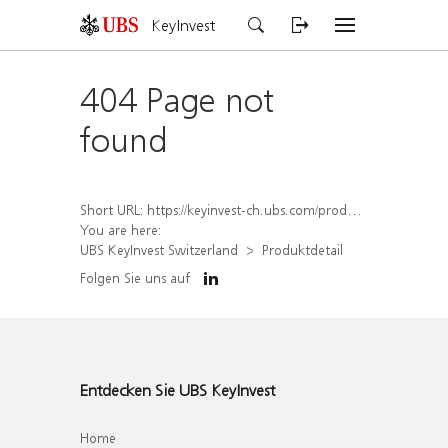
KeyInvest
404 Page not
found
Short URL:
https://keyinvest-ch.ubs.com/produkt/detail/index/isin/CH1578391067
You are here:
UBS KeyInvest Switzerland
Produktdetail
Folgen Sie uns auf
Entdecken Sie UBS KeyInvest
Home