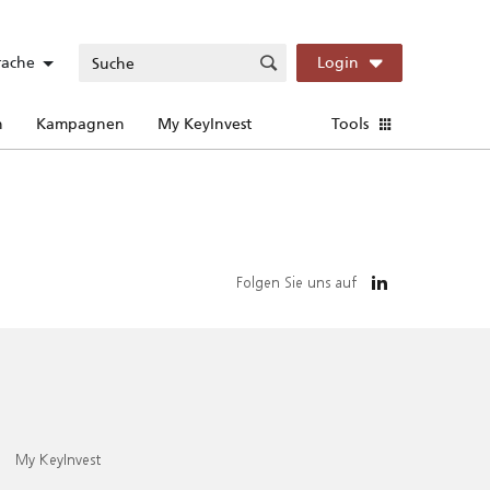
rache
Login
n
Kampagnen
My KeyInvest
Tools
Folgen Sie uns auf
My KeyInvest