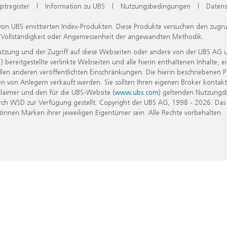
ptregister
|
Information zu UBS
|
Nutzungsbedingungen
|
Datens
 von UBS emittierten Index-Produkten. Diese Produkte versuchen den zugr
, Vollständigkeit oder Angemessenheit der angewandten Methodik.
Nutzung und der Zugriff auf diese Webseiten oder andere von der UBS AG 
eitgestellte verlinkte Webseiten und alle hierin enthaltenen Inhalte, e
allen anderen veröffentlichten Einschränkungen. Die hierin beschriebenen
n von Anlegern verkauft werden. Sie sollten Ihren eigenen Broker kontakt
laimer und den für die UBS-Website (
www.ubs.com
) geltenden Nutzungs
h WSD zur Verfügung gestellt. Copyright der UBS AG, 1998 - 2026. Das
nen Marken ihrer jeweiligen Eigentümer sein. Alle Rechte vorbehalten.