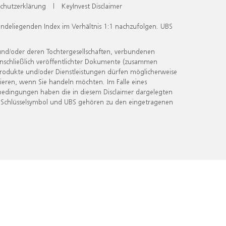
chutzerklärung
|
KeyInvest Disclaimer
undeliegenden Index im Verhältnis 1:1 nachzufolgen. UBS
und/oder deren Tochtergesellschaften, verbundenen
inschließlich veröffentlichter Dokumente (zusammen
 Produkte und/oder Dienstleistungen dürfen möglicherweise
ieren, wenn Sie handeln möchten. Im Falle eines
bedingungen haben die in diesem Disclaimer dargelegten
 Schlüsselsymbol und UBS gehören zu den eingetragenen