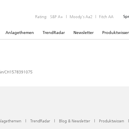
Rating:
S&P A+
|
Moody’s Aa2
|
Fitch AA
Sp
Anlagethemen
TrendRadar
Newsletter
Produktwisse
x/isin/CH1578391075
lagethemen
|
TrendRadar
|
Blog & Newsletter
|
Produktwissen
|