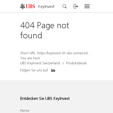
KeyInvest
404 Page not
found
Short URL:
https://keyinvest-ch.ubs.com/produkt/detail/index/isin/CH1578391109
You are here:
UBS KeyInvest Switzerland
Produktdetail
Folgen Sie uns auf
Entdecken Sie UBS KeyInvest
Home