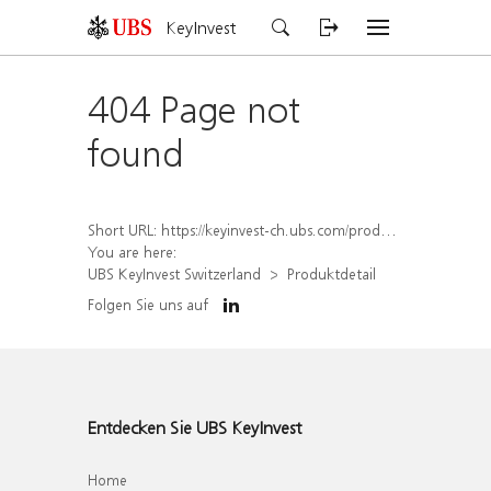
KeyInvest
404 Page not
found
Short URL:
https://keyinvest-ch.ubs.com/produkt/detail/index/isin/CH1578392099
You are here:
UBS KeyInvest Switzerland
Produktdetail
Folgen Sie uns auf
Entdecken Sie UBS KeyInvest
Home