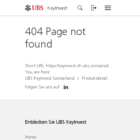
KeyInvest
404 Page not
found
Short URL:
https://keyinvest-ch.ubs.com/produkt/detail/index/isin/CH1578394053
You are here:
UBS KeyInvest Switzerland
Produktdetail
Folgen Sie uns auf
Entdecken Sie UBS KeyInvest
Home