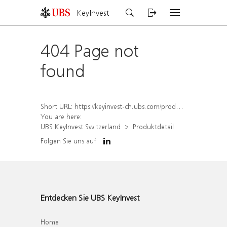
KeyInvest
404 Page not
found
Short URL:
https://keyinvest-ch.ubs.com/produkt/detail/index/isin/CH1578394400
You are here:
UBS KeyInvest Switzerland
Produktdetail
Folgen Sie uns auf
Entdecken Sie UBS KeyInvest
Home