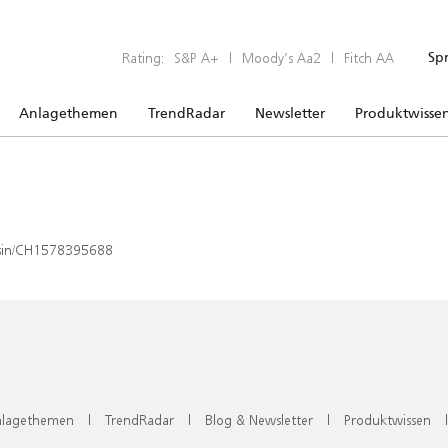
Rating:
S&P A+
|
Moody’s Aa2
|
Fitch AA
Sp
Anlagethemen
TrendRadar
Newsletter
Produktwisse
x/isin/CH1578395688
lagethemen
|
TrendRadar
|
Blog & Newsletter
|
Produktwissen
|