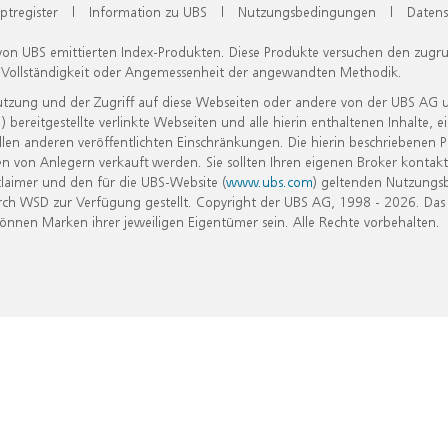
ptregister
|
Information zu UBS
|
Nutzungsbedingungen
|
Datens
 von UBS emittierten Index-Produkten. Diese Produkte versuchen den zugr
, Vollständigkeit oder Angemessenheit der angewandten Methodik.
Nutzung und der Zugriff auf diese Webseiten oder andere von der UBS AG 
eitgestellte verlinkte Webseiten und alle hierin enthaltenen Inhalte, e
allen anderen veröffentlichten Einschränkungen. Die hierin beschriebenen
n von Anlegern verkauft werden. Sie sollten Ihren eigenen Broker kontakt
laimer und den für die UBS-Website (
www.ubs.com
) geltenden Nutzungs
h WSD zur Verfügung gestellt. Copyright der UBS AG, 1998 - 2026. Das
nen Marken ihrer jeweiligen Eigentümer sein. Alle Rechte vorbehalten.