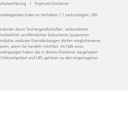
chutzerklärung
|
KeyInvest Disclaimer
undeliegenden Index im Verhältnis 1:1 nachzufolgen. UBS
und/oder deren Tochtergesellschaften, verbundenen
inschließlich veröffentlichter Dokumente (zusammen
 Produkte und/oder Dienstleistungen dürfen möglicherweise
ieren, wenn Sie handeln möchten. Im Falle eines
bedingungen haben die in diesem Disclaimer dargelegten
 Schlüsselsymbol und UBS gehören zu den eingetragenen