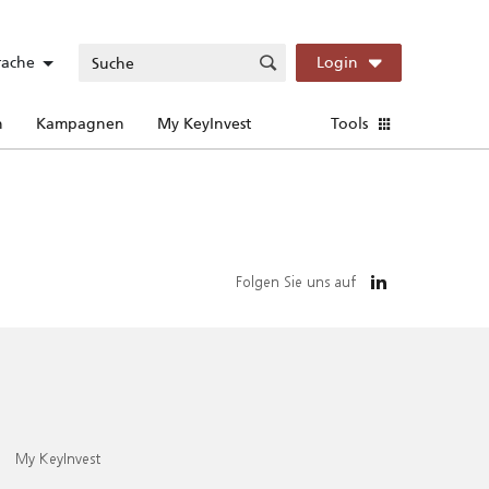
rache
Login
n
Kampagnen
My KeyInvest
Tools
Folgen Sie uns auf
My KeyInvest