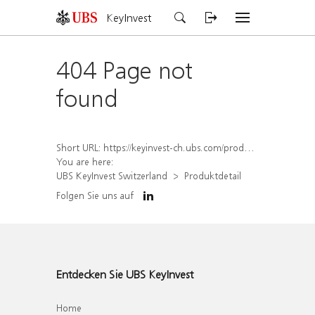
KeyInvest
404 Page not
found
Short URL:
https://keyinvest-ch.ubs.com/produkt/detail/index/isin/CH1578395696
You are here:
UBS KeyInvest Switzerland
Produktdetail
Folgen Sie uns auf
Entdecken Sie UBS KeyInvest
Home