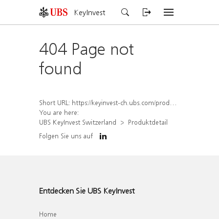
KeyInvest
404 Page not
found
Short URL:
https://keyinvest-ch.ubs.com/produkt/detail/index/isin/CH1578395779
You are here:
UBS KeyInvest Switzerland
Produktdetail
Folgen Sie uns auf
Entdecken Sie UBS KeyInvest
Home