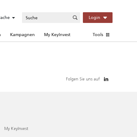
rache
Login
n
Kampagnen
My KeyInvest
Tools
Folgen Sie uns auf
My KeyInvest