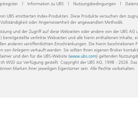
ptregister
|
Information zu UBS
|
Nutzungsbedingungen
|
Datens
 von UBS emittierten Index-Produkten. Diese Produkte versuchen den zugr
, Vollständigkeit oder Angemessenheit der angewandten Methodik.
Nutzung und der Zugriff auf diese Webseiten oder andere von der UBS AG 
eitgestellte verlinkte Webseiten und alle hierin enthaltenen Inhalte, e
allen anderen veröffentlichten Einschränkungen. Die hierin beschriebenen
n von Anlegern verkauft werden. Sie sollten Ihren eigenen Broker kontakt
laimer und den für die UBS-Website (
www.ubs.com
) geltenden Nutzungs
h WSD zur Verfügung gestellt. Copyright der UBS AG, 1998 - 2026. Das
nen Marken ihrer jeweiligen Eigentümer sein. Alle Rechte vorbehalten.