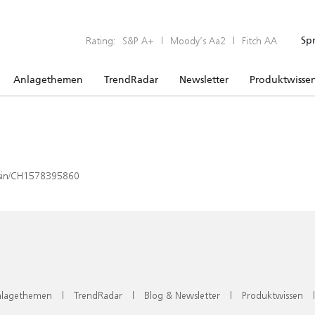
Rating:
S&P A+
|
Moody’s Aa2
|
Fitch AA
Sp
Anlagethemen
TrendRadar
Newsletter
Produktwisse
x/isin/CH1578395860
lagethemen
|
TrendRadar
|
Blog & Newsletter
|
Produktwissen
|