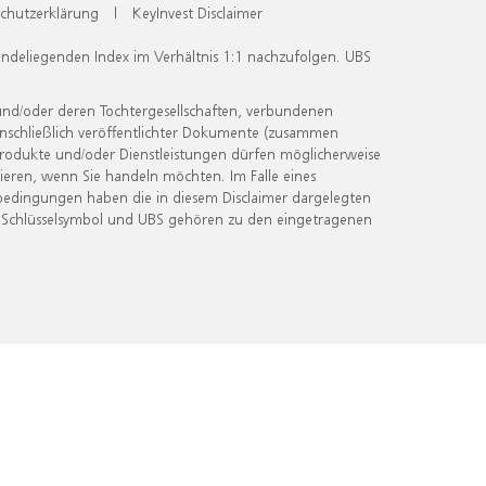
chutzerklärung
|
KeyInvest Disclaimer
undeliegenden Index im Verhältnis 1:1 nachzufolgen. UBS
und/oder deren Tochtergesellschaften, verbundenen
inschließlich veröffentlichter Dokumente (zusammen
 Produkte und/oder Dienstleistungen dürfen möglicherweise
ieren, wenn Sie handeln möchten. Im Falle eines
bedingungen haben die in diesem Disclaimer dargelegten
 Schlüsselsymbol und UBS gehören zu den eingetragenen