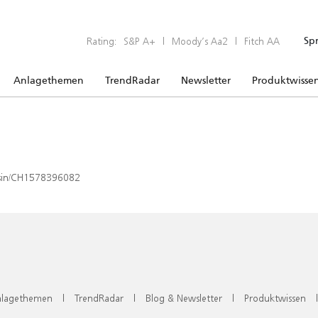
Rating:
S&P A+
|
Moody’s Aa2
|
Fitch AA
Sp
Anlagethemen
TrendRadar
Newsletter
Produktwisse
x/isin/CH1578396082
lagethemen
|
TrendRadar
|
Blog & Newsletter
|
Produktwissen
|