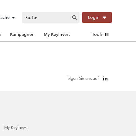
rache
Login
n
Kampagnen
My KeyInvest
Tools
Folgen Sie uns auf
My KeyInvest