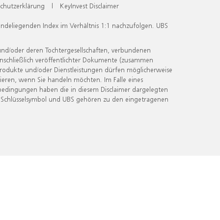
chutzerklärung
|
KeyInvest Disclaimer
undeliegenden Index im Verhältnis 1:1 nachzufolgen. UBS
und/oder deren Tochtergesellschaften, verbundenen
inschließlich veröffentlichter Dokumente (zusammen
 Produkte und/oder Dienstleistungen dürfen möglicherweise
ieren, wenn Sie handeln möchten. Im Falle eines
bedingungen haben die in diesem Disclaimer dargelegten
 Schlüsselsymbol und UBS gehören zu den eingetragenen