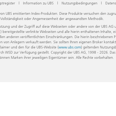
ptregister
|
Information zu UBS
|
Nutzungsbedingungen
|
Datens
 von UBS emittierten Index-Produkten. Diese Produkte versuchen den zugr
, Vollständigkeit oder Angemessenheit der angewandten Methodik.
Nutzung und der Zugriff auf diese Webseiten oder andere von der UBS AG 
eitgestellte verlinkte Webseiten und alle hierin enthaltenen Inhalte, e
allen anderen veröffentlichten Einschränkungen. Die hierin beschriebenen
n von Anlegern verkauft werden. Sie sollten Ihren eigenen Broker kontakt
laimer und den für die UBS-Website (
www.ubs.com
) geltenden Nutzungs
h WSD zur Verfügung gestellt. Copyright der UBS AG, 1998 - 2026. Das
nen Marken ihrer jeweiligen Eigentümer sein. Alle Rechte vorbehalten.