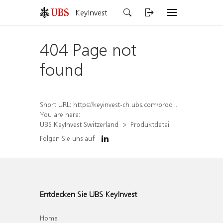
KeyInvest
404 Page not
found
Short URL:
https://keyinvest-ch.ubs.com/produkt/detail/index/isin/CH1578396470
You are here:
UBS KeyInvest Switzerland
Produktdetail
Folgen Sie uns auf
Entdecken Sie UBS KeyInvest
Home