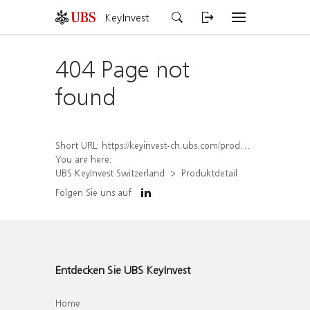
KeyInvest
404 Page not
found
Short URL:
https://keyinvest-ch.ubs.com/produkt/detail/index/isin/CH1578397882
You are here:
UBS KeyInvest Switzerland
Produktdetail
Folgen Sie uns auf
Entdecken Sie UBS KeyInvest
Home