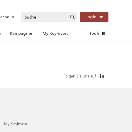
rache
Login
n
Kampagnen
My KeyInvest
Tools
Folgen Sie uns auf
My KeyInvest