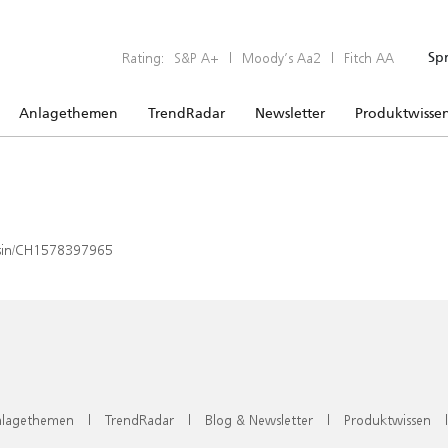
Rating:
S&P A+
|
Moody’s Aa2
|
Fitch AA
Sp
Anlagethemen
TrendRadar
Newsletter
Produktwisse
x/isin/CH1578397965
lagethemen
|
TrendRadar
|
Blog & Newsletter
|
Produktwissen
|