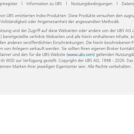
ptregister
|
Information zu UBS
|
Nutzungsbedingungen
|
Datens
 von UBS emittierten Index-Produkten. Diese Produkte versuchen den zugr
, Vollständigkeit oder Angemessenheit der angewandten Methodik.
Nutzung und der Zugriff auf diese Webseiten oder andere von der UBS AG 
eitgestellte verlinkte Webseiten und alle hierin enthaltenen Inhalte, e
allen anderen veröffentlichten Einschränkungen. Die hierin beschriebenen
n von Anlegern verkauft werden. Sie sollten Ihren eigenen Broker kontakt
laimer und den für die UBS-Website (
www.ubs.com
) geltenden Nutzungs
h WSD zur Verfügung gestellt. Copyright der UBS AG, 1998 - 2026. Das
nen Marken ihrer jeweiligen Eigentümer sein. Alle Rechte vorbehalten.