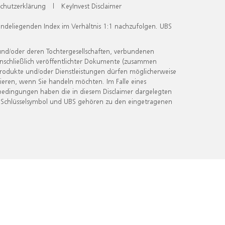
chutzerklärung
|
KeyInvest Disclaimer
undeliegenden Index im Verhältnis 1:1 nachzufolgen. UBS
und/oder deren Tochtergesellschaften, verbundenen
inschließlich veröffentlichter Dokumente (zusammen
 Produkte und/oder Dienstleistungen dürfen möglicherweise
ieren, wenn Sie handeln möchten. Im Falle eines
bedingungen haben die in diesem Disclaimer dargelegten
 Schlüsselsymbol und UBS gehören zu den eingetragenen