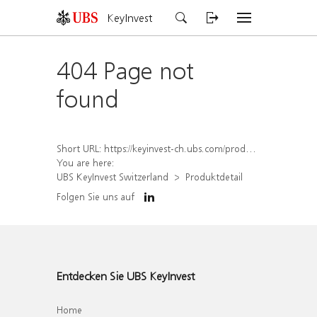
KeyInvest
404 Page not
found
Short URL:
https://keyinvest-ch.ubs.com/produkt/detail/index/isin/CH1578398062
You are here:
UBS KeyInvest Switzerland
Produktdetail
Folgen Sie uns auf
Entdecken Sie UBS KeyInvest
Home