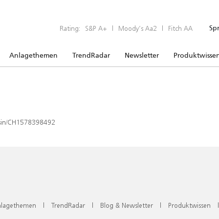
Rating:
S&P A+
|
Moody’s Aa2
|
Fitch AA
Sp
Anlagethemen
TrendRadar
Newsletter
Produktwisse
x/isin/CH1578398492
lagethemen
|
TrendRadar
|
Blog & Newsletter
|
Produktwissen
|