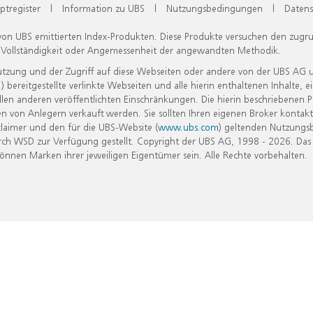
ptregister
|
Information zu UBS
|
Nutzungsbedingungen
|
Datens
 von UBS emittierten Index-Produkten. Diese Produkte versuchen den zugr
, Vollständigkeit oder Angemessenheit der angewandten Methodik.
Nutzung und der Zugriff auf diese Webseiten oder andere von der UBS AG 
eitgestellte verlinkte Webseiten und alle hierin enthaltenen Inhalte, e
allen anderen veröffentlichten Einschränkungen. Die hierin beschriebenen
n von Anlegern verkauft werden. Sie sollten Ihren eigenen Broker kontakt
laimer und den für die UBS-Website (
www.ubs.com
) geltenden Nutzungs
h WSD zur Verfügung gestellt. Copyright der UBS AG, 1998 - 2026. Das
nen Marken ihrer jeweiligen Eigentümer sein. Alle Rechte vorbehalten.