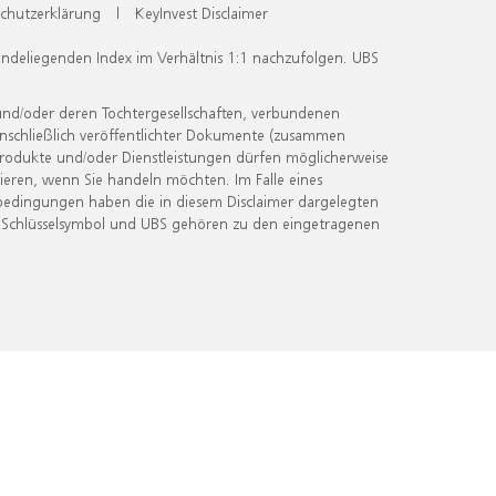
chutzerklärung
|
KeyInvest Disclaimer
undeliegenden Index im Verhältnis 1:1 nachzufolgen. UBS
und/oder deren Tochtergesellschaften, verbundenen
inschließlich veröffentlichter Dokumente (zusammen
 Produkte und/oder Dienstleistungen dürfen möglicherweise
ieren, wenn Sie handeln möchten. Im Falle eines
bedingungen haben die in diesem Disclaimer dargelegten
 Schlüsselsymbol und UBS gehören zu den eingetragenen