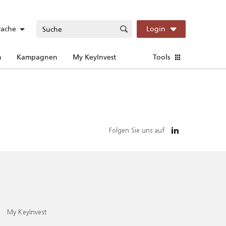
rache
Login
n
Kampagnen
My KeyInvest
Tools
Folgen Sie uns auf
My KeyInvest