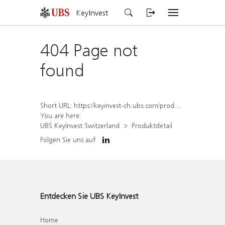
KeyInvest
404 Page not
found
Short URL:
https://keyinvest-ch.ubs.com/produkt/detail/index/isin/CH1578398500
You are here:
UBS KeyInvest Switzerland
Produktdetail
Folgen Sie uns auf
Entdecken Sie UBS KeyInvest
Home