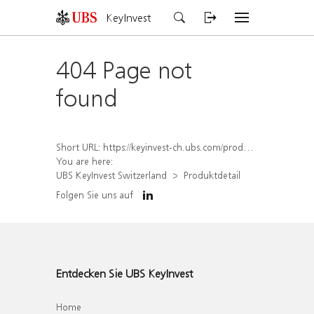
KeyInvest
404 Page not
found
Short URL:
https://keyinvest-ch.ubs.com/produkt/detail/index/isin/CH1578398617
You are here:
UBS KeyInvest Switzerland
Produktdetail
Folgen Sie uns auf
Entdecken Sie UBS KeyInvest
Home