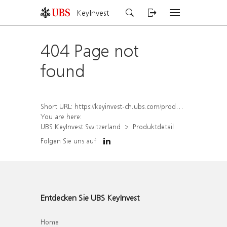
KeyInvest
404 Page not
found
Short URL:
https://keyinvest-ch.ubs.com/produkt/detail/index/isin/CH1578398732
You are here:
UBS KeyInvest Switzerland
Produktdetail
Folgen Sie uns auf
Entdecken Sie UBS KeyInvest
Home