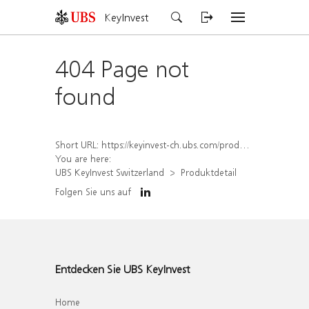
KeyInvest
404 Page not
found
Short URL:
https://keyinvest-ch.ubs.com/produkt/detail/index/isin/CH1578401304
You are here:
UBS KeyInvest Switzerland
Produktdetail
Folgen Sie uns auf
Entdecken Sie UBS KeyInvest
Home