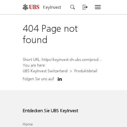
KeyInvest
404 Page not
found
Short URL:
https://keyinvest-ch.ubs.com/produkt/detail/index/isin/CH1578401346
You are here:
UBS KeyInvest Switzerland
Produktdetail
Folgen Sie uns auf
Entdecken Sie UBS KeyInvest
Home