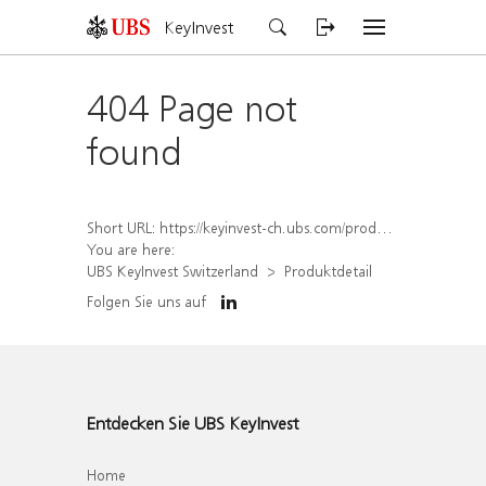
KeyInvest
404 Page not
found
Short URL:
https://keyinvest-ch.ubs.com/produkt/detail/index/isin/CH1578402013
You are here:
UBS KeyInvest Switzerland
Produktdetail
Folgen Sie uns auf
Entdecken Sie UBS KeyInvest
Home