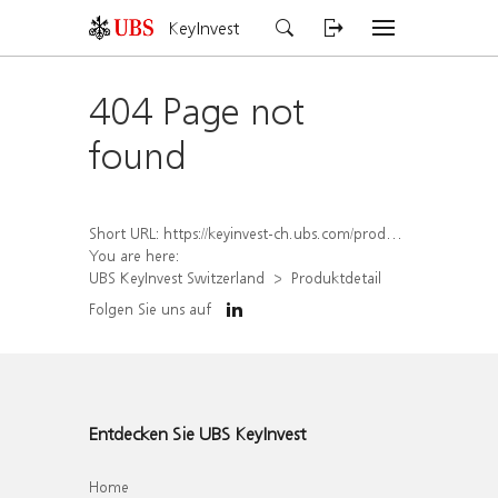
KeyInvest
404 Page not
found
Short URL:
https://keyinvest-ch.ubs.com/produkt/detail/index/isin/CH1578404076
You are here:
UBS KeyInvest Switzerland
Produktdetail
Folgen Sie uns auf
Entdecken Sie UBS KeyInvest
Home