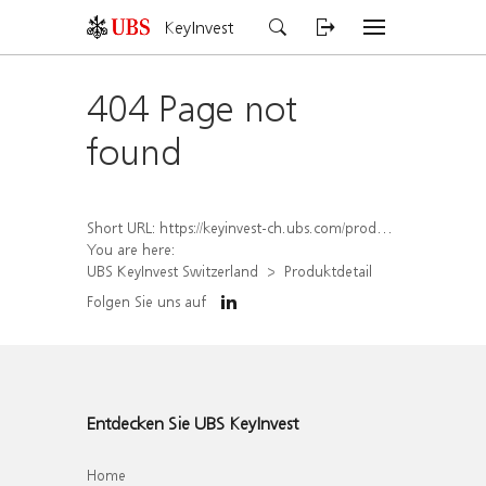
KeyInvest
404 Page not
found
Short URL:
https://keyinvest-ch.ubs.com/produkt/detail/index/isin/CH1578404084
You are here:
UBS KeyInvest Switzerland
Produktdetail
Folgen Sie uns auf
Entdecken Sie UBS KeyInvest
Home