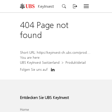
KeyInvest
404 Page not
found
Short URL:
https://keyinvest-ch.ubs.com/produkt/detail/index/isin/CH1578404373
You are here:
UBS KeyInvest Switzerland
Produktdetail
Folgen Sie uns auf
Entdecken Sie UBS KeyInvest
Home