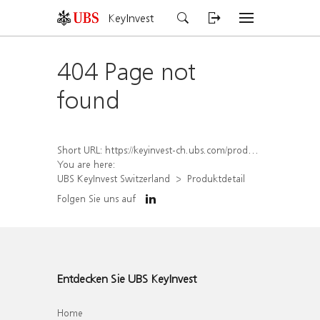
KeyInvest
404 Page not
found
Short URL:
https://keyinvest-ch.ubs.com/produkt/detail/index/isin/CH1578404670
You are here:
UBS KeyInvest Switzerland
Produktdetail
Folgen Sie uns auf
Entdecken Sie UBS KeyInvest
Home