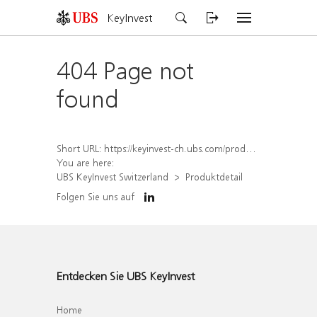
KeyInvest
404 Page not
found
Short URL:
https://keyinvest-ch.ubs.com/produkt/detail/index/isin/CH1578404829
You are here:
UBS KeyInvest Switzerland
Produktdetail
Folgen Sie uns auf
Entdecken Sie UBS KeyInvest
Home