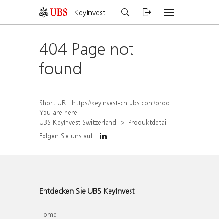
KeyInvest
404 Page not
found
Short URL:
https://keyinvest-ch.ubs.com/produkt/detail/index/isin/CH1578405685
You are here:
UBS KeyInvest Switzerland
Produktdetail
Folgen Sie uns auf
Entdecken Sie UBS KeyInvest
Home