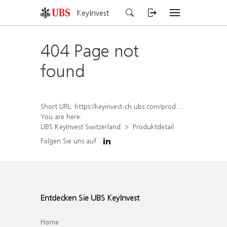
KeyInvest
404 Page not
found
Short URL:
https://keyinvest-ch.ubs.com/produkt/detail/index/isin/CH1578406022
You are here:
UBS KeyInvest Switzerland
Produktdetail
Folgen Sie uns auf
Entdecken Sie UBS KeyInvest
Home