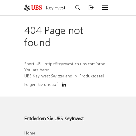
KeyInvest
404 Page not
found
Short URL:
https://keyinvest-ch.ubs.com/produkt/detail/index/isin/CH1578406436
You are here:
UBS KeyInvest Switzerland
Produktdetail
Folgen Sie uns auf
Entdecken Sie UBS KeyInvest
Home