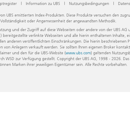
ptregister
|
Information zu UBS
|
Nutzungsbedingungen
|
Datens
 von UBS emittierten Index-Produkten. Diese Produkte versuchen den zugr
, Vollständigkeit oder Angemessenheit der angewandten Methodik.
Nutzung und der Zugriff auf diese Webseiten oder andere von der UBS AG 
eitgestellte verlinkte Webseiten und alle hierin enthaltenen Inhalte, e
allen anderen veröffentlichten Einschränkungen. Die hierin beschriebenen
n von Anlegern verkauft werden. Sie sollten Ihren eigenen Broker kontakt
laimer und den für die UBS-Website (
www.ubs.com
) geltenden Nutzungs
h WSD zur Verfügung gestellt. Copyright der UBS AG, 1998 - 2026. Das
nen Marken ihrer jeweiligen Eigentümer sein. Alle Rechte vorbehalten.