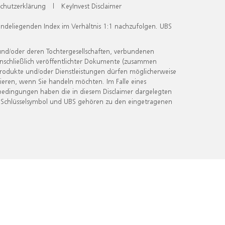
chutzerklärung
|
KeyInvest Disclaimer
undeliegenden Index im Verhältnis 1:1 nachzufolgen. UBS
und/oder deren Tochtergesellschaften, verbundenen
inschließlich veröffentlichter Dokumente (zusammen
 Produkte und/oder Dienstleistungen dürfen möglicherweise
ieren, wenn Sie handeln möchten. Im Falle eines
bedingungen haben die in diesem Disclaimer dargelegten
 Schlüsselsymbol und UBS gehören zu den eingetragenen