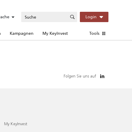
rache
Login
n
Kampagnen
My KeyInvest
Tools
Folgen Sie uns auf
My KeyInvest