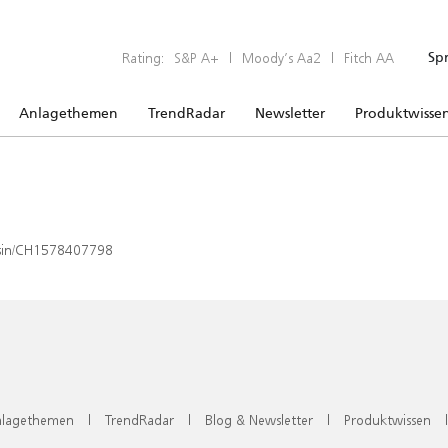
Rating:
S&P A+
|
Moody’s Aa2
|
Fitch AA
Sp
Anlagethemen
TrendRadar
Newsletter
Produktwisse
x/isin/CH1578407798
lagethemen
|
TrendRadar
|
Blog & Newsletter
|
Produktwissen
|