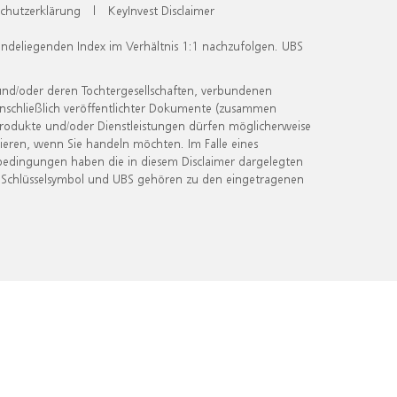
chutzerklärung
|
KeyInvest Disclaimer
undeliegenden Index im Verhältnis 1:1 nachzufolgen. UBS
und/oder deren Tochtergesellschaften, verbundenen
inschließlich veröffentlichter Dokumente (zusammen
 Produkte und/oder Dienstleistungen dürfen möglicherweise
ieren, wenn Sie handeln möchten. Im Falle eines
bedingungen haben die in diesem Disclaimer dargelegten
 Schlüsselsymbol und UBS gehören zu den eingetragenen