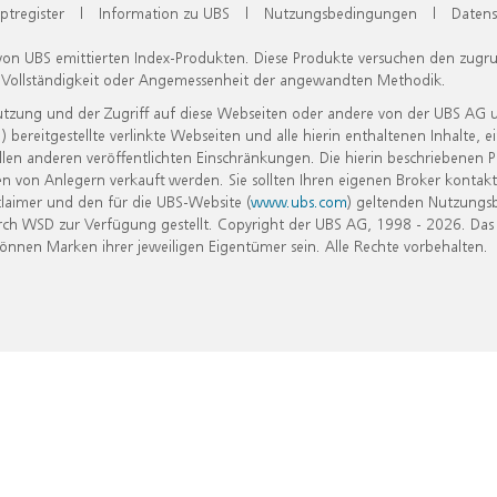
ptregister
|
Information zu UBS
|
Nutzungsbedingungen
|
Datens
 von UBS emittierten Index-Produkten. Diese Produkte versuchen den zugr
, Vollständigkeit oder Angemessenheit der angewandten Methodik.
Nutzung und der Zugriff auf diese Webseiten oder andere von der UBS AG 
eitgestellte verlinkte Webseiten und alle hierin enthaltenen Inhalte, e
allen anderen veröffentlichten Einschränkungen. Die hierin beschriebenen
n von Anlegern verkauft werden. Sie sollten Ihren eigenen Broker kontakt
laimer und den für die UBS-Website (
www.ubs.com
) geltenden Nutzungs
h WSD zur Verfügung gestellt. Copyright der UBS AG, 1998 - 2026. Das
nen Marken ihrer jeweiligen Eigentümer sein. Alle Rechte vorbehalten.