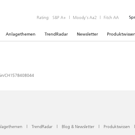
Rating:
S&P A+
|
Moody’s Aa2
|
Fitch AA
Sp
Anlagethemen
TrendRadar
Newsletter
Produktwisse
x/isin/CH1578408044
lagethemen
|
TrendRadar
|
Blog & Newsletter
|
Produktwissen
|