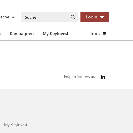
rache
Login
n
Kampagnen
My KeyInvest
Tools
Folgen Sie uns auf
My KeyInvest